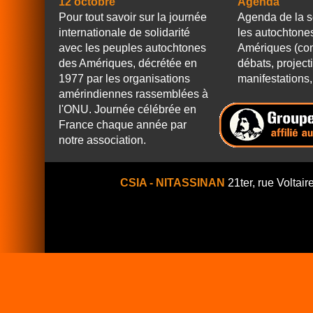
12 octobre
Agenda
Pour tout savoir sur la journée
Agenda de la s
internationale de solidarité
les autochtone
avec les peuples autochtones
Amériques (con
des Amériques, décrétée en
débats, project
1977 par les organisations
manifestations, 
amérindiennes rassemblées à
l'ONU. Journée célébrée en
France chaque année par
notre association.
CSIA - NITASSINAN
21ter, rue Voltair