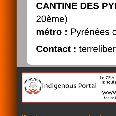
CANTINE DES P
20ème)
métro :
Pyrénées o
Contact :
terrelib