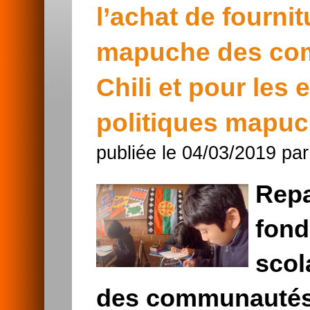
l’achat de fourni
mapuche des com
Chili et pour les 
politiques mapuch
publiée le 04/03/2019 pa
Repa
fond
scol
des communautés e