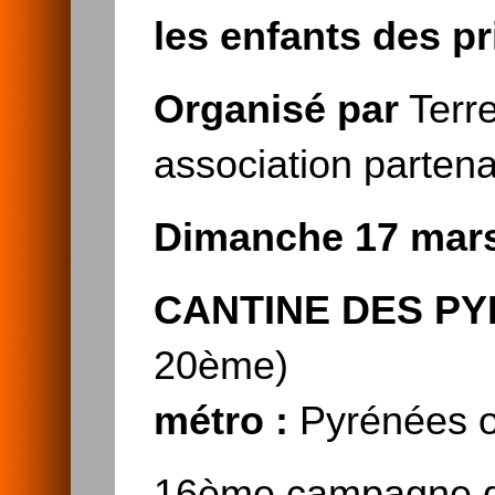
les enfants des p
Organisé par
Terre
association parten
Dimanche 17 mar
CANTINE DES P
20ème)
métro :
Pyrénées o
16ème campagne de 