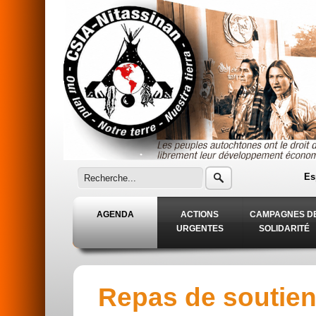
Aller au contenu principal
Es
AGENDA
ACTIONS
CAMPAGNES D
URGENTES
SOLIDARITÉ
Repas de soutien