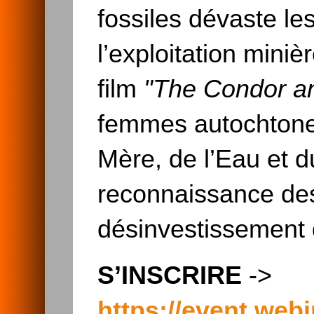
fossiles dévaste l
l’exploitation minièr
film
"The Condor an
femmes autochtones 
Mère, de l’Eau et d
reconnaissance des 
désinvestissement d
​​​​​S’INSCRIRE
->
https://event.web