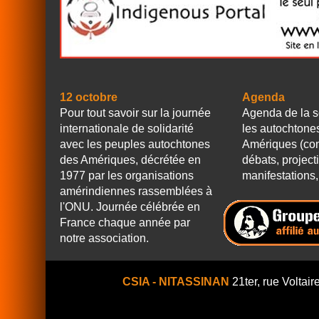
12 octobre
Agenda
Pour tout savoir sur la journée
Agenda de la s
internationale de solidarité
les autochtone
avec les peuples autochtones
Amériques (con
des Amériques, décrétée en
débats, project
1977 par les organisations
manifestations, 
amérindiennes rassemblées à
l'ONU. Journée célébrée en
France chaque année par
notre association.
CSIA - NITASSINAN
21ter, rue Voltair