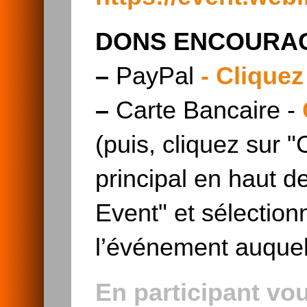
DONS ENCOURAG
–
PayPal
- Cliquez
–
Carte Bancaire -
​​​​​​​(puis, clique
principal en haut d
Event" et sélectio
l’événement auquel
En participant v