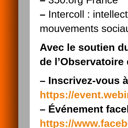
–
350.org France
–
Intercoll : intellec
mouvements socia
Avec le soutien 
de l’Observatoire
–
Inscrivez-vous à
https://event.web
–
Événement faceb
https://www.face