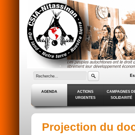
Aller au contenu principal
Es
AGENDA
ACTIONS
CAMPAGNES D
URGENTES
SOLIDARITÉ
Projection du do