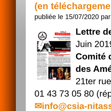
(en téléchargemen
publiée le 15/07/2020 pa
Lettre d
Juin 201
Comité d
des Amé
21ter rue
01 43 73 05 80 (ré
info@csia-nitas