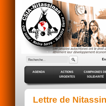
Aller au contenu principal
Es
AGENDA
ACTIONS
CAMPAGNES D
URGENTES
SOLIDARITÉ
Lettre de Nitassin