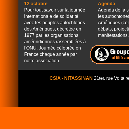
12 octobre
Agenda
Pour tout savoir sur la journée
Agenda de la s
internationale de solidarité
les autochtone
avec les peuples autochtones
Amériques (con
des Amériques, décrétée en
débats, project
1977 par les organisations
manifestations, 
amérindiennes rassemblées à
l'ONU. Journée célébrée en
France chaque année par
notre association.
CSIA - NITASSINAN
21ter, rue Voltair