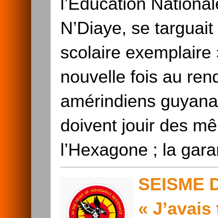
l’Education National
N’Diaye, se targuait
scolaire exemplaire 
nouvelle fois au ren
amérindiens guyanai
doivent jouir des me
l’Hexagone ; la gar
SEISME 
« J’avais 