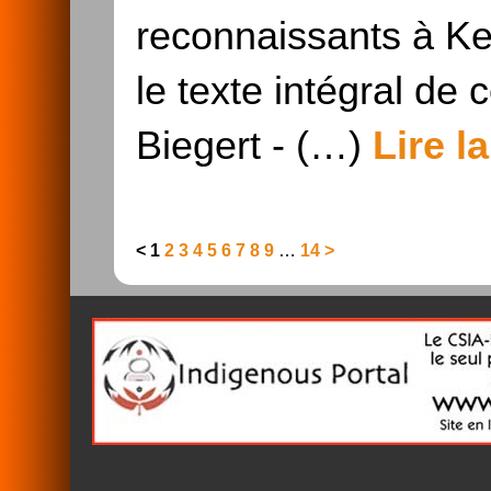
reconnaissants à Ke
le texte intégral de
Biegert - (…)
Lire la
<
1
2
3
4
5
6
7
8
9
…
14
>