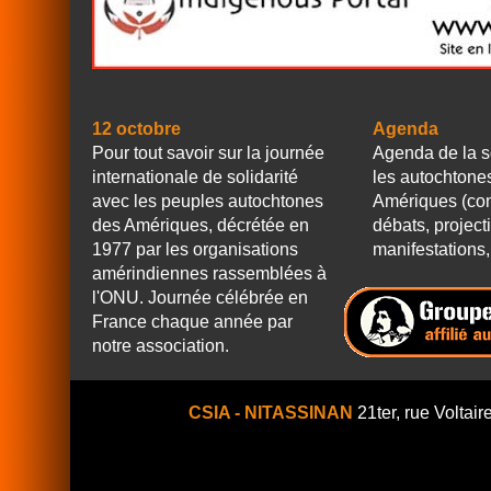
12 octobre
Agenda
Pour tout savoir sur la journée
Agenda de la s
internationale de solidarité
les autochtone
avec les peuples autochtones
Amériques (con
des Amériques, décrétée en
débats, project
1977 par les organisations
manifestations, 
amérindiennes rassemblées à
l'ONU. Journée célébrée en
France chaque année par
notre association.
CSIA - NITASSINAN
21ter, rue Voltair