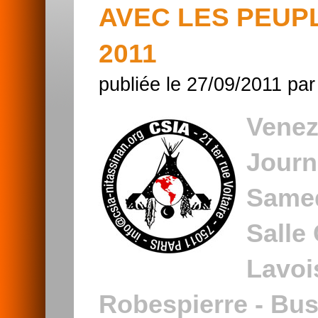
AVEC LES PEUP
2011
publiée le 27/09/2011 pa
Venez
Journ
Samed
Salle
Lavois
Robespierre - Bus 