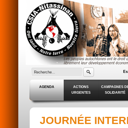
Aller au contenu principal
Es
AGENDA
ACTIONS
CAMPAGNES D
URGENTES
SOLIDARITÉ
JOURNÉE INTER