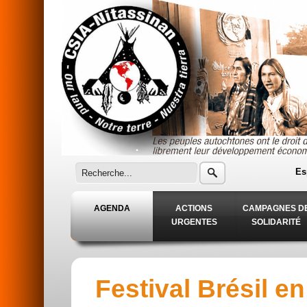
Aller au contenu principal
Es
AGENDA
ACTIONS
CAMPAGNES D
URGENTES
SOLIDARITÉ
Festival Brésil e