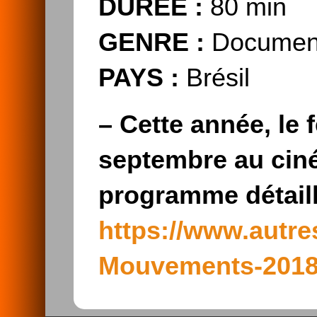
DURÉE :
80 min
GENRE :
Document
PAYS :
Brésil
–
Cette année, le 
septembre au cin
programme détaill
https://www.autres
Mouvements-201