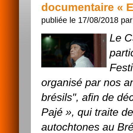
documentaire « Ex
publiée le 17/08/2018 pa
Le C
parti
Fest
organisé par nos am
brésils", afin de d
Pajé », qui traite 
autochtones au Brés