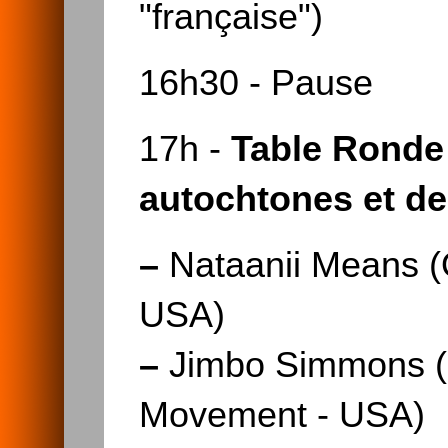
"française")
16h30 - Pause
17h -
Table Ronde 
autochtones et de 
–
Nataanii Means (
USA)
–
Jimbo Simmons (C
Movement - USA)