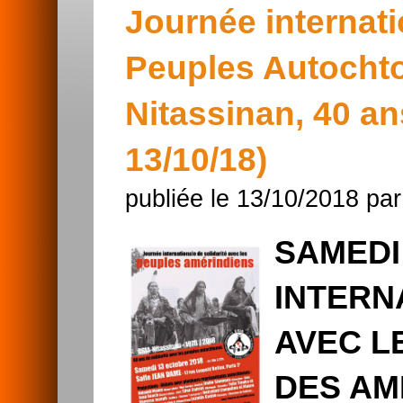
Journée internati
Peuples Autochto
Nitassinan, 40 ans
13/10/18)
publiée le 13/10/2018 pa
SAMEDI
INTERN
AVEC L
DES AM