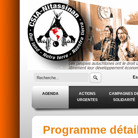
Aller au contenu principal
Es
AGENDA
ACTIONS
CAMPAGNES D
URGENTES
SOLIDARITÉ
Programme détaill