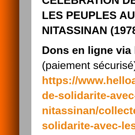
CÉLÉBRATION DE
LES PEUPLES AU
NITASSINAN (1978
Dons en ligne via
(paiement sécurisé)
https://www.hello
de-solidarite-ave
nitassinan/collec
solidarite-avec-l