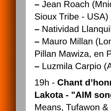
–
Jean Roach (Mnic
Sioux Tribe - USA)
–
Natividad Llanqui
–
Mauro Millan (L
Pillan Mawiza, en P
–
Luzmila Carpio (
19h -
Chant d’honn
Lakota - "AIM son
Means, Tufawon &