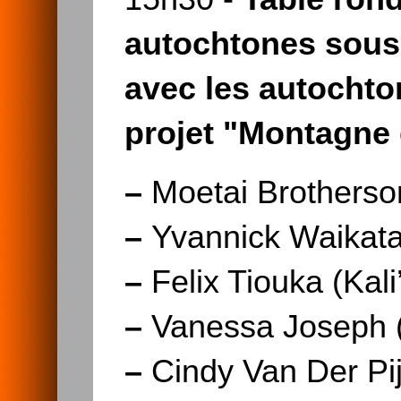
autochtones sous 
avec les autochto
projet "Montagne 
–
Moetai Brotherson
–
Yvannick Waikata
–
Felix Tiouka (Kali
–
Vanessa Joseph (K
–
Cindy Van Der Pij