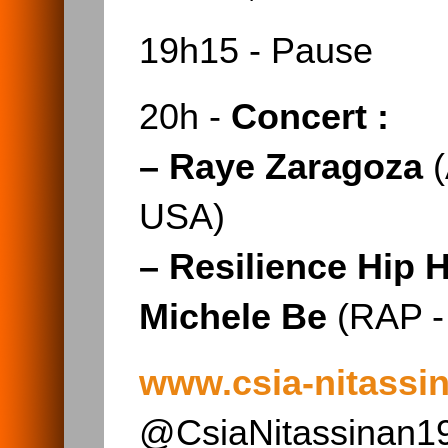
19h15 - Pause
20h -
Concert :
–
Raye Zaragoza
(
USA)
–
Resilience Hip H
Michele Be
(RAP - 
www.csia-nitassi
@CsiaNitassinan1