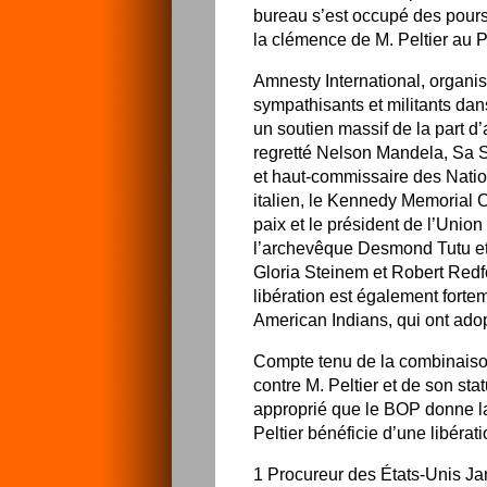
bureau s’est occupé des poursu
la clémence de M. Peltier au 
Amnesty International, organi
sympathisants et militants dans
un soutien massif de la part 
regretté Nelson Mandela, Sa S
et haut-commissaire des Natio
italien, le Kennedy Memorial 
paix et le président de l’Unio
l’archevêque Desmond Tutu et 
Gloria Steinem et Robert Redfo
libération est également forte
American Indians, qui ont ado
Compte tenu de la combinaison
contre M. Peltier et de son st
approprié que le BOP donne la
Peltier bénéficie d’une libéra
1 Procureur des États-Unis Ja