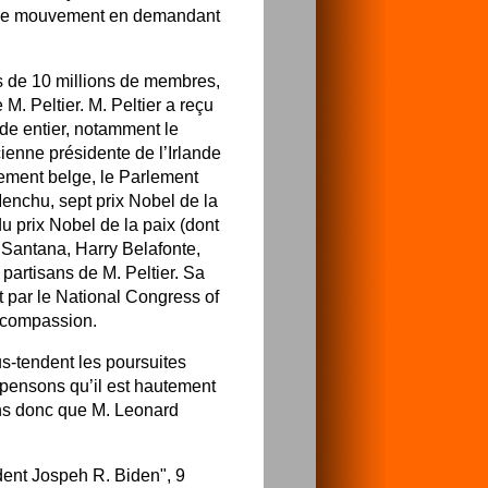
t à ce mouvement en demandant
s de 10 millions de membres,
M. Peltier. M. Peltier a reçu
de entier, notamment le
enne présidente de l’Irlande
ement belge, le Parlement
enchu, sept prix Nobel de la
u prix Nobel de la paix (dont
Santana, Harry Belafonte,
partisans de M. Peltier. Sa
t par le National Congress of
r compassion.
s-tendent les poursuites
 pensons qu’il est hautement
ons donc que M. Leonard
dent Jospeh R. Biden", 9