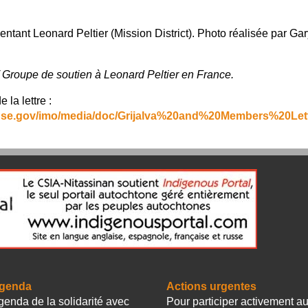
entant Leonard Peltier (Mission District). Photo réalisée par Ga
/ Groupe de soutien à Leonard Peltier en France.
 la lettre :
.house.gov/imo/media/doc/Grijalva%20and%20Members%2
genda
Actions urgentes
genda de la solidarité avec
Pour participer activement a