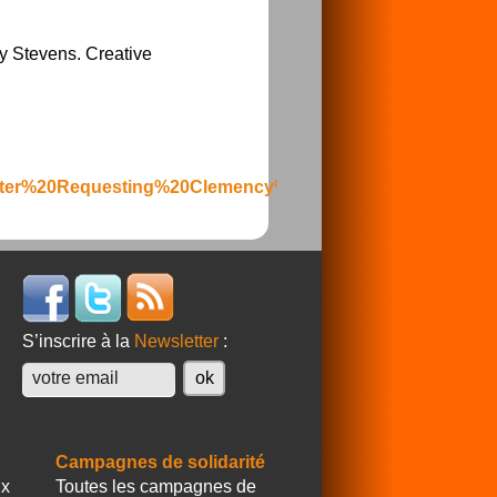
ry Stevens. Creative
0Letter%20Requesting%20Clemency%20for%20Leonard%20Pe
S’inscrire à la
Newsletter
:
Campagnes de solidarité
ux
Toutes les campagnes de