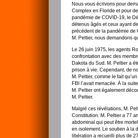
Nous vous écrivons pour deman
Complex en Floride et pour de
pandémie de COVID-19, le Dépa
détenus âgés et ceux ayant de
précédent de la pandémie de C
M. Peltier, nous demandons qu’
Le 26 juin 1975, les agents Ro
confrontation avec des membre
Dakota du Sud. M. Peltier a é
prison à vie. Cependant, de 
M. Peltier, comme le fait qu’un
FBI l’avait menacée. À la suite
M. Peltier ont également déco
M. Peltier.
Malgré ces révélations, M. Pel
Constitution. M. Peltier a 77 
abdominal qui peut être mortel 
en isolement. Le soutien à la d
libération a recueilli plus de