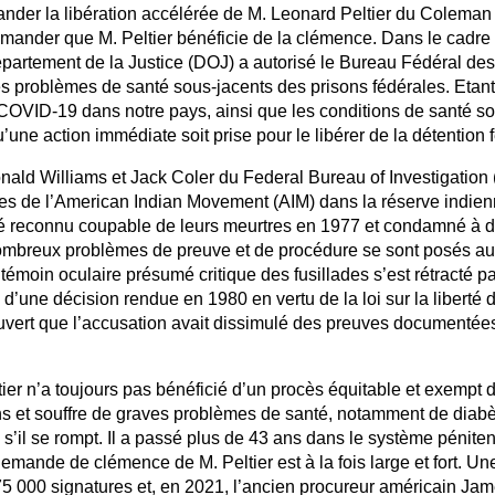
der la libération accélérée de M. Leonard Peltier du Coleman 
mander que M. Peltier bénéficie de la clémence. Dans le cadre 
rtement de la Justice (DOJ) a autorisé le Bureau Fédéral des 
s problèmes de santé sous-jacents des prisons fédérales. Etan
OVID-19 dans notre pays, ainsi que les conditions de santé sou
une action immédiate soit prise pour le libérer de la détention 
nald Williams et Jack Coler du Federal Bureau of Investigation (
s de l’American Indian Movement (AIM) dans la réserve indien
té reconnu coupable de leurs meurtres en 1977 et condamné à 
nombreux problèmes de preuve et de procédure se sont posés au
 témoin oculaire présumé critique des fusillades s’est rétracté pa
 d’une décision rendue en 1980 en vertu de la loi sur la liberté 
uvert que l’accusation avait dissimulé des preuves documentées
tier n’a toujours pas bénéficié d’un procès équitable et exempt d
ans et souffre de graves problèmes de santé, notamment de diab
s’il se rompt. Il a passé plus de 43 ans dans le système pénitent
emande de clémence de M. Peltier est à la fois large et fort. Un
 275 000 signatures et, en 2021, l’ancien procureur américain Ja