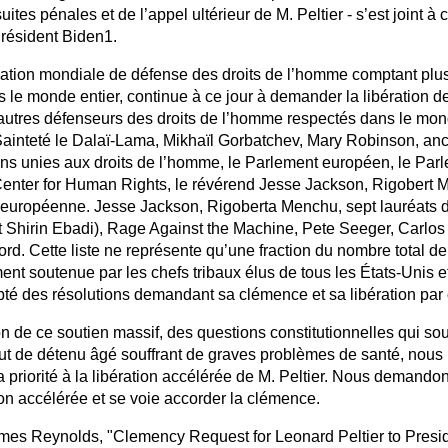
ites pénales et de l’appel ultérieur de M. Peltier - s’est join
Président Biden1.
sation mondiale de défense des droits de l’homme comptant plu
 le monde entier, continue à ce jour à demander la libération de 
d’autres défenseurs des droits de l’homme respectés dans le mon
ainteté le Dalaï-Lama, Mikhaïl Gorbatchev, Mary Robinson, anci
ns unies aux droits de l’homme, le Parlement européen, le Parl
Center for Human Rights, le révérend Jesse Jackson, Rigobert M
n européenne. Jesse Jackson, Rigoberta Menchu, sept lauréats d
Shirin Ebadi), Rage Against the Machine, Pete Seeger, Carlos 
rd. Cette liste ne représente qu’une fraction du nombre total de 
ment soutenue par les chefs tribaux élus de tous les États-Unis e
pté des résolutions demandant sa clémence et sa libération pa
 de ce soutien massif, des questions constitutionnelles qui sou
atut de détenu âgé souffrant de graves problèmes de santé, nous
 priorité à la libération accélérée de M. Peltier. Nous demand
tion accélérée et se voie accorder la clémence.
mes Reynolds, "Clemency Request for Leonard Peltier to Presi