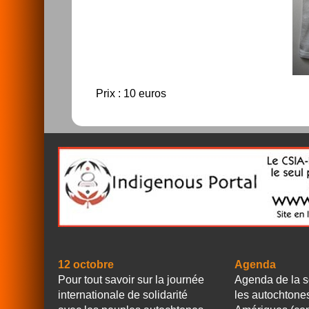
Prix : 10 euros
12 octobre
Agenda
Pour tout savoir sur la journée
Agenda de la s
internationale de solidarité
les autochtone