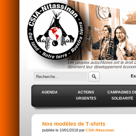
Aller au contenu principal
Es
AGENDA
ACTIONS
CAMPAGNES D
URGENTES
SOLIDARITÉ
Nos modèles de T-shirts
publiée le 10/01/2018 par
CSIA-Nitassinan